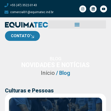
+55 (47) 3522-0143
comercial01@equimatec.ind.br
CONTATO
BLOG
NOVIDADES E NOTÍCIAS
Início
/ Blog
Culturas e Pessoas