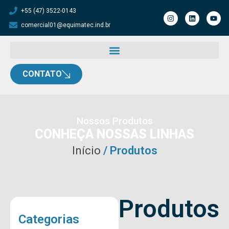
+55 (47) 3522-0143
comercial01@equimatec.ind.br
CONTATO
Nossos Produtos
CONHEÇA NOSSAS LINHAS
Início
/ Produtos
Produtos
Categorias