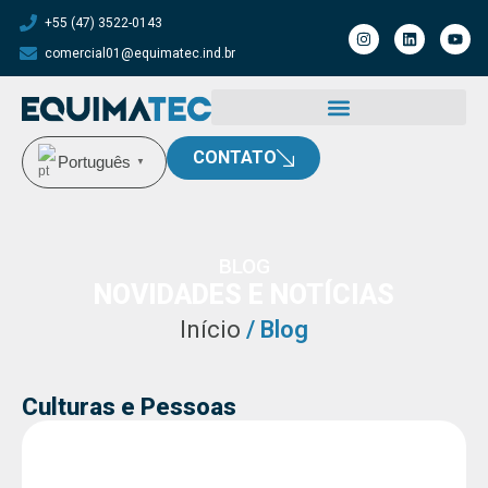
+55 (47) 3522-0143
comercial01@equimatec.ind.br
CONTATO
Português
▼
BLOG
NOVIDADES E NOTÍCIAS
Início
/ Blog
Culturas e Pessoas