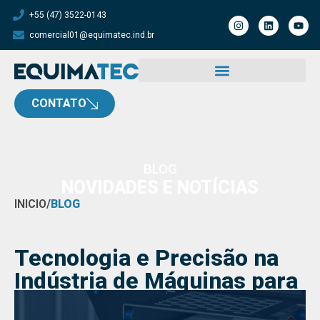
+55 (47) 3522-0143
comercial01@equimatec.ind.br
CONTATO
BLOG
NOVIDADES E NOTÍCIAS
INICIO
/
BLOG
Tecnologia e Precisão na
Indústria de Máquinas para
Alimentos