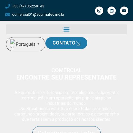
+55 (47) 3522-0143
comercial01@equimatec.ind.br
CONTATO
Português
▼
COMERCIAL
ENCONTRE SEU REPRESENTANTE
A Equimatec é referência em tecnologia de fatiamento,
com soluções em operação nos principais polos
industriais do mundo.
No Brasil, nossa estrutura cobre todas as regiões,
garantindo proximidade, suporte técnico e desempenho
que fortalecem a produção dos nossos clientes.