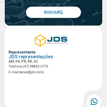
BUSCAR
Representante
JDS representações
AM, PA, PR, RR, SC
Telefone:
(47) 98843-0770
E-mail:
daniel@jds.ind.br