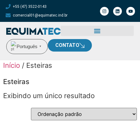
+55 (47) 3522-0143
comercial01@equimatec.ind.br
CONTATO
Português
▼
Início
/ Esteiras
Esteiras
Exibindo um único resultado