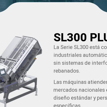
SL300 PL
La Serie SL300 está c
industriales automáti
sin sistemas de interf
rebanados.
Las máquinas atienden
mercados nacionales e
diseño estándar y per
específicas.