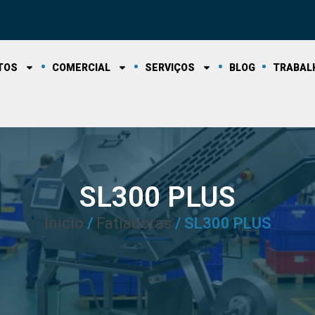
TOS
COMERCIAL
SERVIÇOS
BLOG
TRABAL
SL300 PLUS
Início
/
Fatiadoras
/ SL300 PLUS