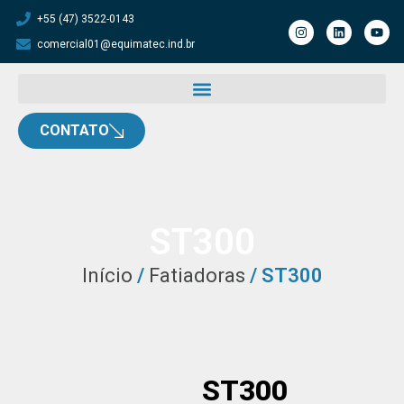
+55 (47) 3522-0143
comercial01@equimatec.ind.br
CONTATO
ST300
Início
/
Fatiadoras
/ ST300
ST300