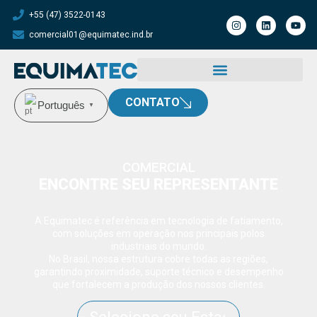
+55 (47) 3522-0143
comercial01@equimatec.ind.br
CONTATO
Português
▼
COMERCIAL
ENCONTRE SEU REPRESENTANTE
A Equimatec é referência em tecnologia de fatiamento,
com soluções em operação nos principais polos
industriais do mundo.
No Brasil, nossa estrutura cobre todas as regiões,
garantindo proximidade, suporte técnico e desempenho
que fortalecem a produção dos nossos clientes.