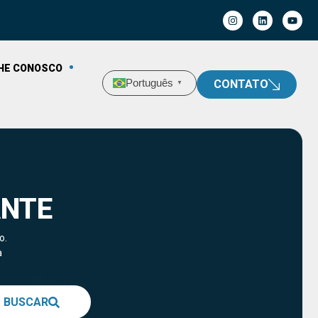
HE CONOSCO
Português
CONTATO
▼
ANTE
o.
a
BUSCAR