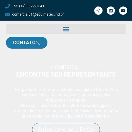
+55 (47) 3522-0143
comercial01@equimatec.ind.br
CONTATO
COMERCIAL
ENCONTRE SEU REPRESENTANTE
A Equimatec é referência em tecnologia de fatiamento,
com soluções em operação nos principais polos
industriais do mundo.
No Brasil, nossa estrutura cobre todas as regiões,
garantindo proximidade, suporte técnico e desempenho
que fortalecem a produção dos nossos clientes.