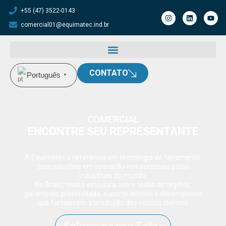
+55 (47) 3522-0143
comercial01@equimatec.ind.br
CONTATO
Português
▼
COMERCIAL
ENCONTRE SEU REPRESENTANTE
A Equimatec é referência em tecnologia de fatiamento,
com soluções em operação nos principais polos
industriais do mundo.
No Brasil, nossa estrutura cobre todas as regiões,
garantindo proximidade, suporte técnico e desempenho
que fortalecem a produção dos nossos clientes.