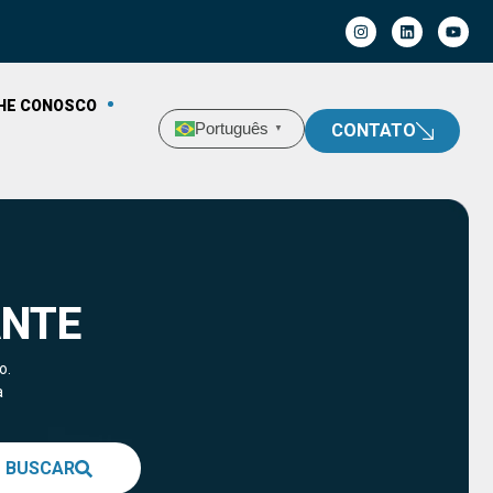
HE CONOSCO
Português
CONTATO
▼
ANTE
o.
a
BUSCAR