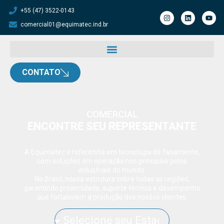
+55 (47) 3522-0143
comercial01@equimatec.ind.br
CONTATO
COMERCIAL
ENCONTRE SEU REPRESENTANTE
A Equimatec é referência em tecnologia de fatiamento,
com soluções em operação nos principais polos
industriais do mundo.
No Brasil, nossa estrutura cobre todas as regiões,
garantindo proximidade, suporte técnico e desempenho
que fortalecem a produção dos nossos clientes.