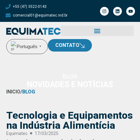
+55 (47) 3522-0143
comercial01@equimatec.ind.br
CONTATO
Português
▼
BLOG
NOVIDADES E NOTÍCIAS
INICIO
/
BLOG
Tecnologia e Equipamentos
na Indústria Alimentícia
Equimatec
17/03/2025