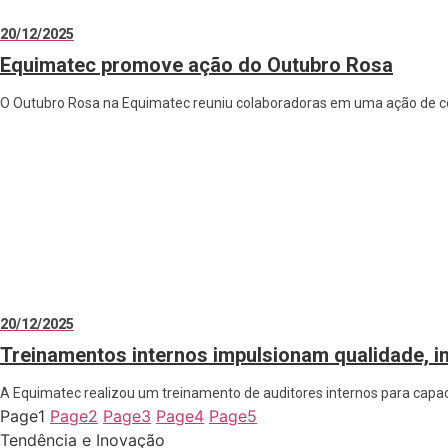
20/12/2025
Equimatec promove ação do Outubro Rosa
O Outubro Rosa na Equimatec reuniu colaboradoras em uma ação de co
20/12/2025
Treinamentos internos impulsionam qualidade, i
A Equimatec realizou um treinamento de auditores internos para capaci
Page
1
Page
2
Page
3
Page
4
Page
5
Tendência e Inovação