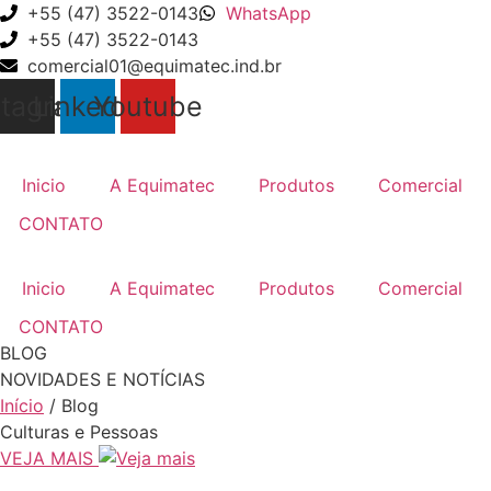
Ir
+55 (47) 3522-0143
WhatsApp
para
+55 (47) 3522-0143
o
comercial01@equimatec.ind.br
conteúdo
stagram
Linkedin
Youtube
Inicio
A Equimatec
Produtos
Comercial
CONTATO
Inicio
A Equimatec
Produtos
Comercial
CONTATO
BLOG
NOVIDADES E NOTÍCIAS
Início
/ Blog
Culturas e Pessoas
VEJA MAIS