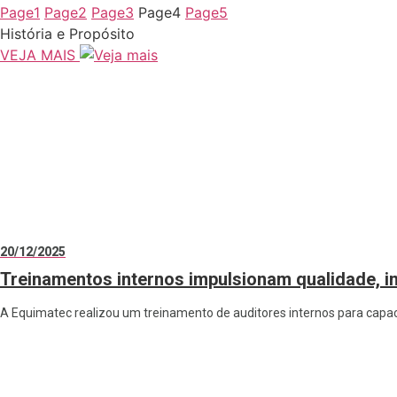
Page
1
Page
2
Page
3
Page
4
Page
5
História e Propósito
VEJA MAIS
20/12/2025
Treinamentos internos impulsionam qualidade, i
A Equimatec realizou um treinamento de auditores internos para capaci