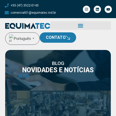
+55 (47) 3522-0143
comercial01@equimatec.ind.br
CONTATO
Português
▼
BLOG
NOVIDADES E NOTÍCIAS
INICIO
/
BLOG
Dia da Indústria
Equimatec
29/05/2025