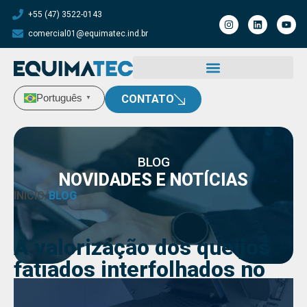
+55 (47) 3522-0143
comercial01@equimatec.ind.br
Português
CONTATO
▼
BLOG
NOVIDADES E NOTÍCIAS
INICIO
/
BLOG
A valorização dos queijos
fatiados interfolhados no
mercado global