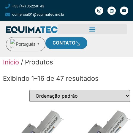
+55 (47) 3522-0143
comercial01@equimatec.ind.br
CONTATO
Português
▼
Início
/ Produtos
Exibindo 1–16 de 47 resultados